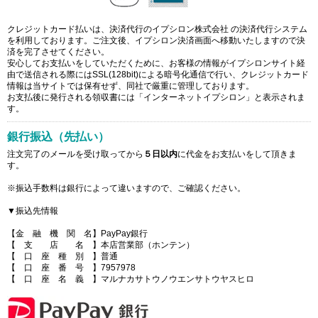
クレジットカード払いは、決済代行のイプシロン株式会社 の決済代行システム
を利用しております。ご注文後、イプシロン決済画面へ移動いたしますので決
済を完了させてください。
安心してお支払いをしていただくために、お客様の情報がイプシロンサイト経
由で送信される際にはSSL(128bit)による暗号化通信で行い、クレジットカード
情報は当サイトでは保有せず、同社で厳重に管理しております。
お支払後に発行される領収書には「インターネットイプシロン」と表示されま
す。
銀行振込（先払い）
注文完了のメールを受け取ってから
５日以内
に代金をお支払いをして頂きま
す。
※振込手数料は銀行によって違いますので、ご確認ください。
▼振込先情報
【金 融 機 関 名】PayPay銀行
【 支 店 名 】本店営業部（ホンテン）
【 口 座 種 別 】普通
【 口 座 番 号 】7957978
【 口 座 名 義 】マルナカサトウノウエンサトウヤスヒロ