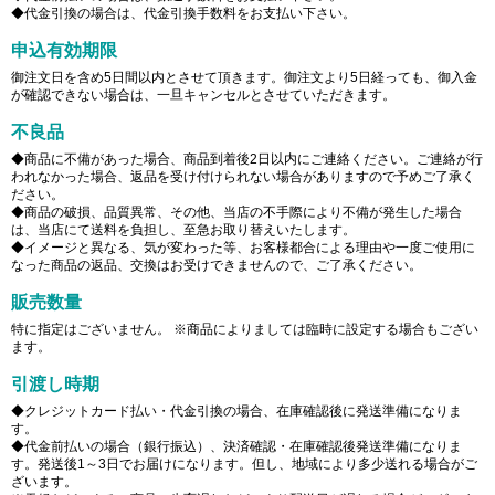
◆代金引換の場合は、代金引換手数料をお支払い下さい。
申込有効期限
御注文日を含め5日間以内とさせて頂きます。御注文より5日経っても、御入金
が確認できない場合は、一旦キャンセルとさせていただきます。
不良品
◆商品に不備があった場合、商品到着後2日以内にご連絡ください。ご連絡が行
われなかった場合、返品を受け付けられない場合がありますので予めご了承く
ださい。
◆商品の破損、品質異常、その他、当店の不手際により不備が発生した場合
は、当店にて送料を負担し、至急お取り替えいたします。
◆イメージと異なる、気が変わった等、お客様都合による理由や一度ご使用に
なった商品の返品、交換はお受けできませんので、ご了承ください。
販売数量
特に指定はございません。 ※商品によりましては臨時に設定する場合もござい
ます。
引渡し時期
◆クレジットカード払い・代金引換の場合、在庫確認後に発送準備になりま
す。
◆代金前払いの場合（銀行振込）、決済確認・在庫確認後発送準備になりま
す。発送後1～3日でお届けになります。但し、地域により多少送れる場合がご
ざいます。